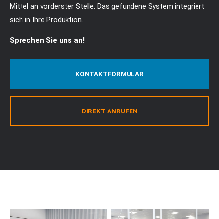
info@yourdomain.com
Mittel an vorderster Stelle. Das gefundene System integriert
sich in Ihre Produktion.
About us
Sprechen Sie uns an!
Lorem ipsum dolor sit amet, consectetuer
adipiscing elit.
KONTAKTFORMULAR
Aenean commodo ligula eget dolor. Aenean massa.
Cum sociis natoque penatibus et magnis dis
parturient montes, nascetur ridiculus mus. Donec
quam felis, ultricies nec.
DIREKT ANRUFEN