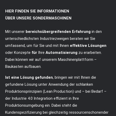
24h
HIER FINDEN SIE INFORMATIONEN
/ 365days
ÜBER UNSERE SONDERMASCHINEN
Mit unserer
bereichsübergreifenden Erfahrung
in den
unterschiedlichsten Industriezweigen beraten wir Sie
We offer support for our customers
umfassend, um für Sie und mit Ihnen
effektive Lösungen
Mon - Fri 8:00am - 5:00pm
(GMT +1)
oder Konzepte
für
Ihre
Automatisierung
zu erarbeiten.
Get in touch
Dabei können wir auf unserem Maschinenplattform –
Baukasten aufbauen.
Cybersteel Inc.
376-293 City Road, Suite 600
Ist eine Lösung gefunden
, bringen wir mit Ihnen die
San Francisco, CA 94102
gefundene Lösung unter Anwendung der schlanken
Produktionsprinzipien (Lean Production) und – bei Bedarf –
Have any questions?
der Industrie 4.0 Integration effizient in Ihre
+44 1234 567 890
Produktionsumgebung ein. Dabei steht die
Kundenspezifizierung bei gleichzeitig ressourcenschonender
Drop us a line