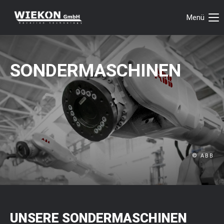
Menü
Login
Benutzername
SONDERMASCHINEN
Passwort
Anmelden
© ABB
Register
|
Lost your password?
Support
Lorem ipsum dolor sit amet:
UNSERE SONDERMASCHINEN